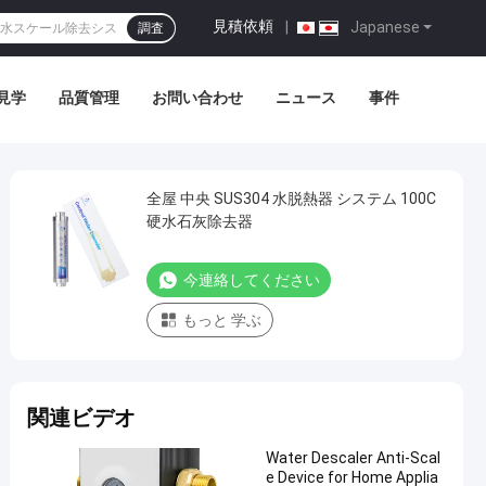
見積依頼
|
Japanese
調査
見学
品質管理
お問い合わせ
ニュース
事件
全屋 中央 SUS304 水脱熱器 システム 100C
硬水石灰除去器
今連絡してください
もっと 学ぶ
関連ビデオ
Water Descaler Anti-Scal
e Device for Home Applia