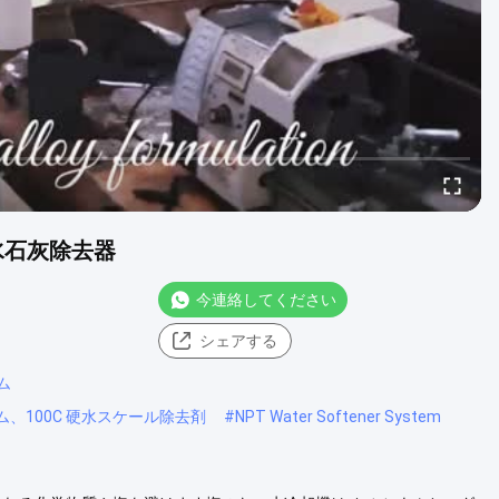
硬水石灰除去器
今連絡してください
シェアする
ム
、100C 硬水スケール除去剤
#
NPT Water Softener System