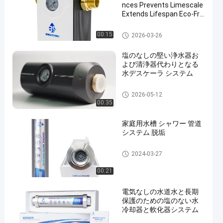
nces Prevents Limescale
Extends Lifespan Eco-Fri
endly
水軟化システム
00:15
2026-03-26
塩のなしの堅い浄水器お
よび清浄器代わりとなる
水デスケーラ システム
全屋敷用水脱熱機
2026-05-12
00:35
家庭用水槽 シャワー 管道
システム 脱垢
水軟化システム
2024-03-27
00:21
電気なしの水道水と長期
保護のための塩のない水
冷却器と軟化器システム