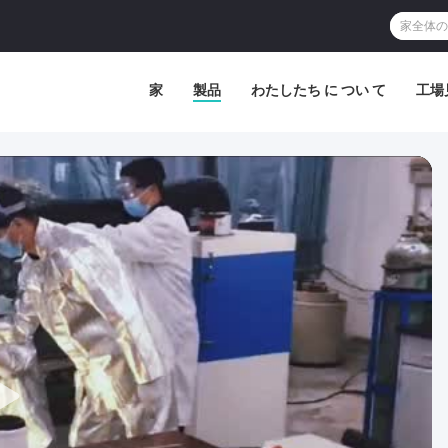
家
製品
わたしたち に つい て
工場