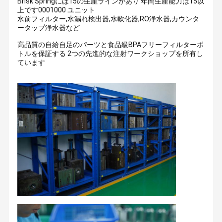
Brisk Springには15の生産ラインがあり 年間生産能力は15以
上です0001000 ユニット
水前フィルター,水漏れ検出器,水軟化器,RO浄水器,カウンタ
ータップ浄水器など
高品質の自給自足のパーツと食品級BPAフリーフィルターボ
トルを保証する 2つの先進的な注射ワークショップを所有し
ています