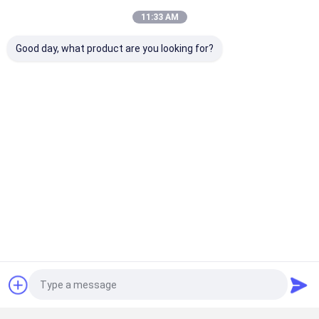
11:33 AM
Good day, what product are you looking for?
OEM/ODM
ベイシュンは400以上の主要ブランドにプロのOEMとODM
サービスを提供しています.
何ができますか？
Brisk Spring
あなたのために？
お客様が 問題、 損害、または余分なエネルギー消費に直面してい
家
製品
わたしたち
工場見学
る場合
不純な水、水垢、水漏れ
、
私たちは完全なソリューションを提供するためにここにいます！
に つい て
Beishun Brisk Springは、世界をリードする総合サービスプロバイ
ダーであり、