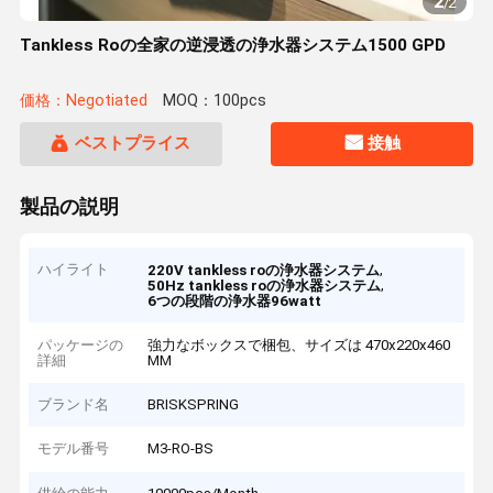
2
/
2
Tankless Roの全家の逆浸透の浄水器システム1500 GPD
価格：Negotiated
MOQ：100pcs
ベストプライス
接触
製品の説明
ハイライト
,
220V tankless roの浄水器システム
,
50Hz tankless roの浄水器システム
6つの段階の浄水器96watt
パッケージの
強力なボックスで梱包、サイズは 470x220x460
詳細
MM
ブランド名
BRISKSPRING
モデル番号
M3-RO-BS