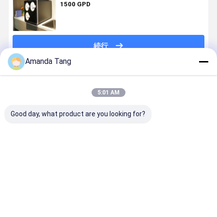
1500 GPD
続行
Amanda Tang
推薦されたプロダクト
5:01 AM
Good day, what product are you looking for?
600 GPD タン
7段階逆浸透浄
2.5 リットル
タンクレス
クレスアンダ
水器
800 GPD RO
5000L 7 
ーシンク RO 浄
浄水器システ
ージ水ろ過
水器システム
ム 3 段階の家
ステム家庭
OEM 逆浸透浄
全体の逆浸透
ゼロ廃棄物 
ベストプライス
ベストプライス
ベストプライス
ベストプラ
水器メーカー
システム O
NSF 膜