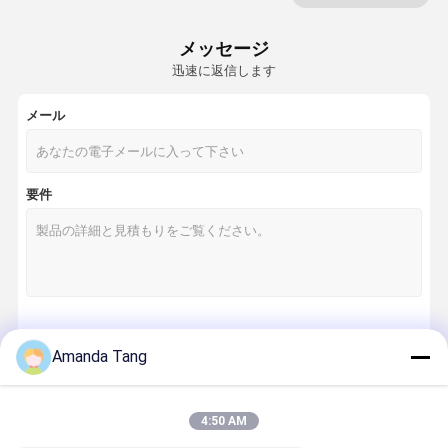
超細かい泡発生器
メッセージ
水漏出探知器
迅速に返信します
水漏出センサー
メール
スマートな漏出探知器
ろ過されたシャワー・ヘッド
要件
家庭用浄水器
ROの浄水器システム
逆浸透水清浄器
続行
Amanda Tang
カウンタートップの逆浸透水ディスペンサー
柔らかい シャワー ホース
4:50 AM
私たちのカテゴリー