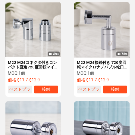
M22 M24コネクタ付きコン
M22 M24接続付き 720度回
パクト直角720度回転マイ
転マイクロナノバブル蛇口
クロナノバブル蛇口エアレ
エアレーター（エクステン
MOQ:
1個
MOQ:
1個
ーター
デッドオフセット）
価格:
$11.7-$12.9
価格:
$11.7-$12.9
ベストプラ
接触
ベストプラ
接触
イス
イス