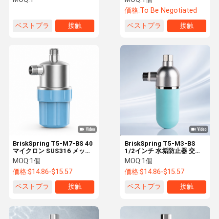
価格:
To Be Negotiated
ベストプラ
接触
ベストプラ
接触
イス
イス
BriskSpring T5-M7-BS 40
BriskSpring T5-M3-BS
マイクロン SUS316 メッシ
1/2インチ 水垢防止器 交換
ュ,交換可能なカートリッジ,
カートリッジ付き マルチス
MOQ:
1個
MOQ:
1個
30 L/min 流量率の商用水垢
テージろ過 コンパクトエン
価格:
$14.86-$15.57
価格:
$14.86-$15.57
阻害器
ドポイント設置用
ベストプラ
接触
ベストプラ
接触
イス
イス