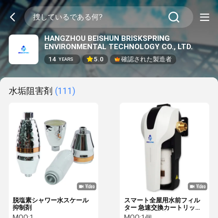
HANGZHOU BEISHUN BRISKSPRING
ENVIRONMENTAL TECHNOLOGY CO., LTD.
14
5.0
確認された製造者
YEARS
水垢阻害剤
(111)
脱塩素シャワー水スケール
スマート全屋用水前フィル
抑制剤
ター 急速交換カートリッジ
高圧保護と色表示
MOQ:
1
MOQ:
1個