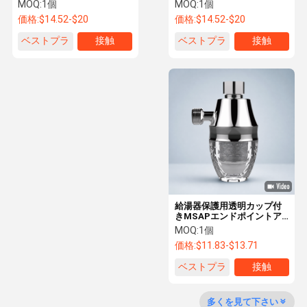
M22/M24互換性 コンパク
ーター、H59-1真鍮製、多
MOQ:
1個
MOQ:
1個
ト真鍮製ボディ 水垢抑制用
層ステンレス鋼スクリーン
価格:
$14.52-$20
価格:
$14.52-$20
付き
ベストプラ
接触
ベストプラ
接触
品質管理
お問い合わせ
ニュース
事件
イス
イス
水垢阻害剤
全屋敷用水脱熱機
工業用商用用水脱熱機
水軟化システム
給湯器保護用透明カップ付
前の水フィルター
きMSAPエンドポイントア
ンチスケールフィルター -
MOQ:
1個
水沈殿物フィルター
塩不要
価格:
$11.83-$13.71
全前の家フィルター
ベストプラ
接触
イス
ウォーターデスケーラーシステム
多くを見て下さい