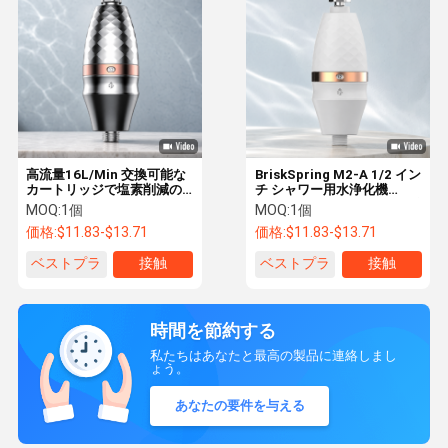
高流量16L/Min 交換可能な
BriskSpring M2-A 1/2 イン
カートリッジで塩素削減の
チ シャワー用水浄化機
ためのインラインシャワー
316L ステンレス鋼網と銀活
MOQ:
1個
MOQ:
1個
水フィルター
性炭 MSAP KDF 高効率の過
価格:
$11.83-$13.71
価格:
$11.83-$13.71
濾
ベストプラ
接触
ベストプラ
接触
イス
イス
時間を節約する
私たちはあなたと最高の製品に連絡しまし
ょう。
あなたの要件を与える