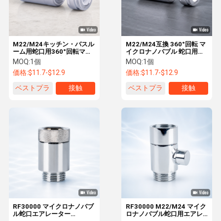
M22/M24キッチン・バスル
M22/M24互換 360°回転 マ
ーム用蛇口用360°回転マイ
イクロナノバブル 蛇口用浄
クロナノバブル水栓エアレ
水器 コンパクトデザイン
MOQ:
1個
MOQ:
1個
ーター、H59-1銅製
価格:
$11.7-$12.9
価格:
$11.7-$12.9
ベストプラ
接触
ベストプラ
接触
イス
イス
家
製品
わたしたち
工場見学
に つい て
RF30000 マイクロナノバブ
RF30000 M22/M24 マイク
ル蛇口エアレーター
ロナノバブル蛇口用エアレ