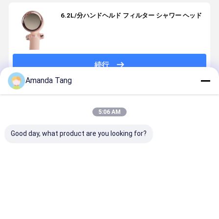
6.2L/分ハンドヘルド フィルター シャワー ヘッド
続行
Amanda Tang
推薦されたプロダクト
5:06 AM
Good day, what product are you looking for?
8000L芳香の
ラグジュアリ
高圧3の毛のた
ラグジュア
塩素の自由な
ーソフトンフ
めのチャネル
ーソフトン
シャワー・ヘ
ィルターシャ
によってろ過
ィルターシ
ッド6L/Minが
ワーヘッド6L /
されるシャワ
ワーヘッド6L
付いている家
分シャワー水
ー・ヘッドの
分シャワー
ベストプライス
ベストプライス
ベストプライス
ベストプラ
によってろ過
軟化剤塩素除
青い6.2L/Min
軟化剤塩素
されるシャワ
去
シャワーの浄
去