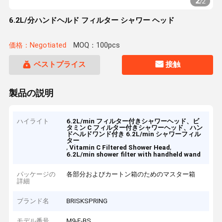
2
/
2
6.2L/分ハンドヘルド フィルター シャワー ヘッド
価格：Negotiated
MOQ：100pcs
ベストプライス
接触
製品の説明
ハイライト
6.2L/min フィルター付きシャワーヘッド、ビ
タミン C フィルター付きシャワーヘッド、ハン
ドヘルドワンド付き 6.2L/min シャワーフィル
ター
,
,
Vitamin C Filtered Shower Head
6.2L/min shower filter with handheld wand
パッケージの
各部分およびカートン箱のためのマスター箱
詳細
ブランド名
BRISKSPRING
モデル番号
M9-F-BS