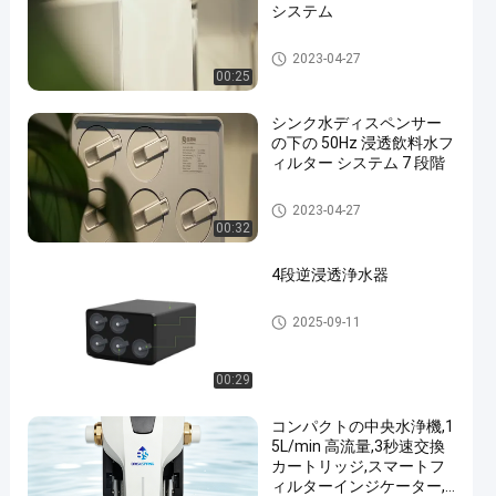
システム
逆浸透水清浄器
2023-04-27
00:25
シンク水ディスペンサー
の下の 50Hz 浸透飲料水フ
ィルター システム 7 段階
逆浸透水清浄器
2023-04-27
00:32
4段逆浸透浄水器
逆浸透水清浄器
2025-09-11
00:29
コンパクトの中央水浄機,1
5L/min 高流量,3秒速交換
カートリッジ,スマートフ
ィルターインジケーター,