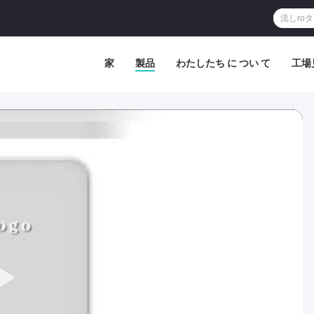
家
製品
わたしたち に つい て
工場