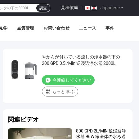
見積依頼
|
Japanese
調査
見学
品質管理
お問い合わせ
ニュース
事件
やかんが付いている流しの浄水器の下の
200 GPD 0.5l/Min 逆浸透浄水器 2000L
今連絡してください
もっと 学ぶ
関連ビデオ
800 GPD 2L/MIN 逆浸透浄
水器 96W 家全体の水ろ過