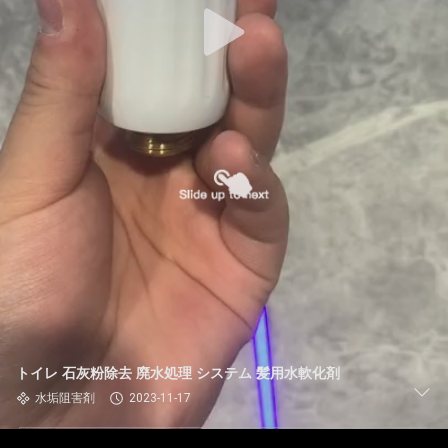
トイレ 石灰粉除去 廃水処理 システム 髪用水軟化剤
水垢阻害剤
2023-11-17