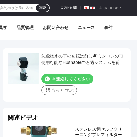
見積依頼
|
Japanese
調査
見学
品質管理
お問い合わせ
ニュース
事件
沈殿物水の下の回転は前に40ミクロンの再
使用可能なFlushableのろ過システムを前に
ろ過する
今連絡してください
もっと 学ぶ
関連ビデオ
ステンレス鋼セルフクリ
ーニングプレフィルター