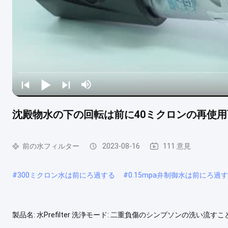
沈殿物水の下の回転は前に40ミクロンの再使用可
前の水フィルター
2023-08-16
111 意見
#
300ミクロン水は前にろ過する
#
0.15mpa弁制御水は前にろ過
製品名: 水Prefilter 洗浄モード: 二重負傷のシンプソンの洗い流すこと 証明
ーのサイズ: 3/4" （利用できる1/2」か1"またはPPR） 銅材料: H