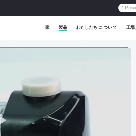
家
製品
わたしたち に つい て
工場