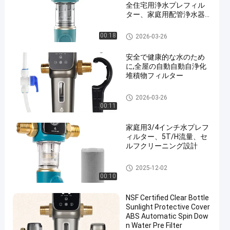
全住宅用浄水プレフィル
ター、家庭用配管浄水器
用再利用可能な逆洗沈殿
物プレフィルターシステ
全前の家フィルター
00:18
2026-03-26
ム
安全で健康的な水のため
に,全屋の自動自動自浄化
堆積物フィルター
前の水フィルター
2026-03-26
00:11
家庭用3/4インチ水プレフ
ィルター、5T/H流量、セ
ルフクリーニング設計
前の水フィルター
2025-12-02
00:10
NSF Certified Clear Bottle
Sunlight Protective Cover
ABS Automatic Spin Dow
n Water Pre Filter