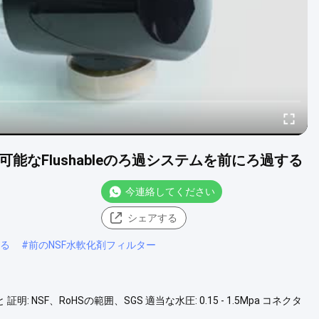
能なFlushableのろ過システムを前にろ過する
今連絡してください
シェアする
する
#
前のNSF水軟化剤フィルター
: NSF、RoHSの範囲、SGS 適当な水圧: 0.15 - 1.5Mpa コネクタ
59-1国際規格の銅 動力源: マニュアル フィルター網材料: 食品等級SS